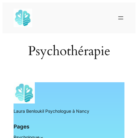
Skip
to
content
Psychothérapie
Laura Benloukil Psychologue à Nancy
Pages
Psychologue